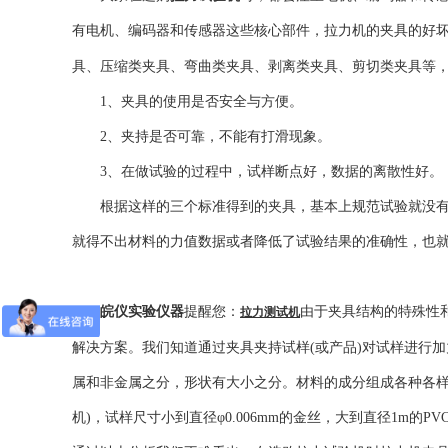
有电机、编码器和传感器这些核心部件，拉力机的夹具的好
具、压缩类夹具、弯曲类夹具、剥离类夹具、剪切类夹具等，
1、夹具的使用是否安全与方便。
2、夹持是否可靠，不能有打滑现象。
3、在做试验的过程中，试样断点好，数据的离散性好。
根据这样的三个标准得到的夹具，基本上规范试验就没
就得不出材料的力值数据或者降低了试验结果的准确性，也
皖仪实验仪器
提醒您：
由于夹具结构的特殊性
拉力测试机
解决方案。我们知道通过夹具夹持试样(或产品)对试样进行
属和非金属之分，形状有大小之分。材料的成分组成各种各样，试
机)，试样尺寸小到直径φ0.006mm的金丝，大到直径1m