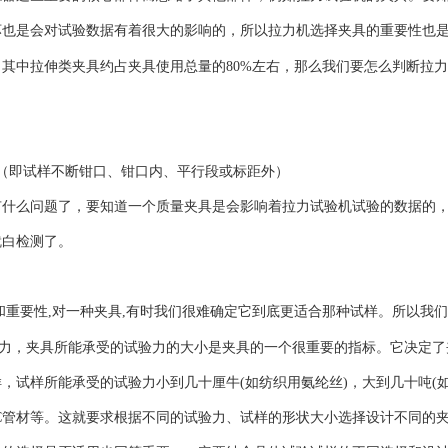
坏也是会对试验数据有着很大的影响的，所以拉力机选择夹具的重要性也
其中拉伸类夹具约占夹具使用总量的80%左右，那么我们要怎么判断拉
（即试样不断钳口、钳口内、平行段或标距外）
有什么问题了，要知道一个质量夹具是会影响着拉力试验机试验的数据的
就白检测了。
和重要性,对一种夹具,有时我们很难确定它到底更适合那种试样。所以我
加力，夹具所能承受的试验力的大小是夹具的一个很重要的指标。它决定
样所能承受的试验力小到几十厘牛(如纺织用氨纶丝)，大到几十吨(如普通
的PVC管材等。这就要求根据不同的试验力、试样的形状大小选择设计不同的