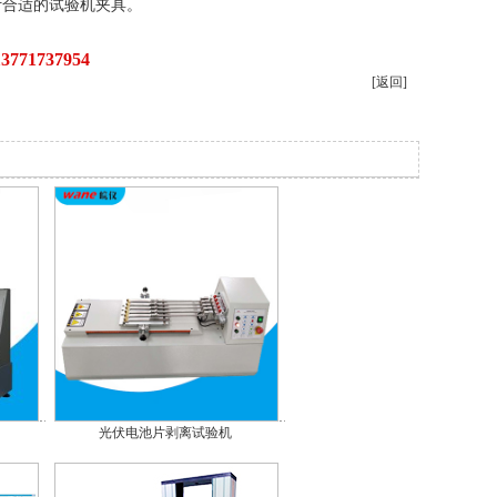
计合适的试验机夹具。
737954
[返回]
光伏电池片剥离试验机