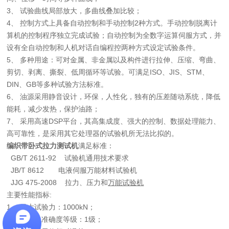
3、 试验曲线局部放大，多曲线叠加比较；
4、 控制方式上具备自动控制和手动控制2种方式。手动控制脱离计
算机的控制程序独立完成试验；自动控制为全数字运算伺服方式，并
设有全自动控制和人机对话自编程控两种方式设定试验条件。
5、 多种用途：可对金属、非金属以及构件进行拉伸、压缩、弯曲、
剪切、剥离、撕裂、低周循环等试验。可满足ISO、JIS、STM、
DIN、GB等多种试验方法标准。
6、 油源采用静音设计，环保，人性化，独有的压差随动系统，降低
能耗，减少发热，保护油路；
7、 采用高速DSP平台，其高集成度、强大的控制、数据处理能力、
高可靠性，是采用其它处理器的试验机所无法比拟的。
编织带卧式拉力测试机
满足标准：
GB/T 2611-92 试验机通用技术要求
JB/T 8612 电液伺服万能材料试验机
JJG 475-2008 拉力、压力和
万能试验机
主要性能指标:
1、 最大试验力：1000kN；
2、 试验机准确度等级：1级；