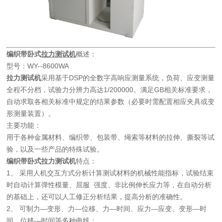
编织带卧式
拉力测试机
概述：
型号：WY--8600WA
拉力测试机
采用基于DSP的全数字高响应测量系统，负荷、应变测量
全程不分档，试验力分辨力高达1/200000。满足GB相关标准要求，
自动求取各相关标准中规定的结果参数（必要时需配置相应夹具或变
形测量装置）。
主要功能：
用于各种金属材料、编织带、包装带、绳索等材料的拉伸、撕裂等试
验，以及一些产品的特殊试验。
编织带卧式拉力测试机
特点：
1、 采用人机交互方式分析计算测试材料的机械性能指标，试验结束
时自动计算弹性模量、屈服 强度、非比例伸长应力等，在自动分析
的基础上，还可以人工修正分析结果，提高分析的准确性。
2、 可制力—变形、力—位移、力—时间、应力—应变、变形—时
间、位移—时间等多种曲线；