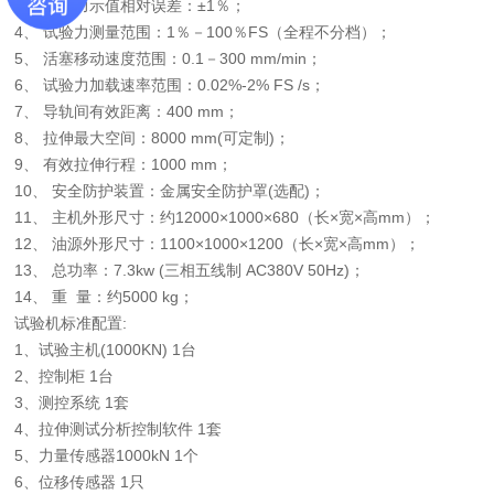
3、 试验力示值相对误差：±1％；
4、 试验力测量范围：1％－100％FS（全程不分档）；
5、 活塞移动速度范围：0.1－300 mm/min；
6、 试验力加载速率范围：0.02%-2% FS /s；
7、 导轨间有效距离：400 mm；
8、 拉伸最大空间：8000 mm(可定制)；
9、 有效拉伸行程：1000 mm；
10、 安全防护装置：金属安全防护罩(选配)；
11、 主机外形尺寸：约12000×1000×680（长×宽×高mm）；
12、 油源外形尺寸：1100×1000×1200（长×宽×高mm）；
13、 总功率：7.3kw (三相五线制 AC380V 50Hz)；
14、 重 量：约5000 kg；
试验机标准配置:
1、试验主机(1000KN) 1台
2、控制柜 1台
3、测控系统 1套
4、拉伸测试分析控制软件 1套
5、力量传感器1000kN 1个
6、位移传感器 1只