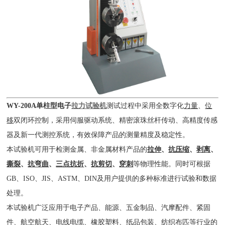
WY-200A单柱型电子
拉力试验机
测试过程中采用全数字化
力量
、
位
移
双闭环控制，采用伺服驱动系统、精密滚珠丝杆传动、高精度传感
器及新一代测控系统，有效保障产品的测量精度及稳定性。
本试验机可用于检测金属、非金属材料产品的
拉伸
、
抗压缩
、
剥离
、
撕裂
、
抗弯曲
、
三点抗折
、
抗剪切
、
穿刺
等物理性能。同时可根据
GB、ISO、JIS、ASTM、DIN及用户提供的多种标准进行试验和数据
处理。
本试验机广泛应用于电子产品、能源、五金制品、汽摩配件、紧固
件、航空航天、电线电缆、橡胶塑料、纸品包装、纺织布匹等行业的