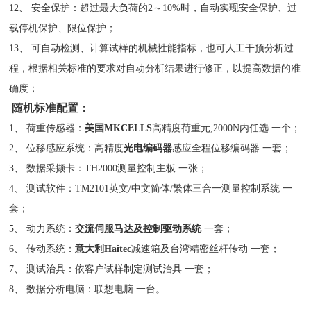
12、 安全保护：超过最大负荷的2～10%时，自动实现安全保护、过
载停机保护、限位保护；
13、 可自动检测、计算试样的机械性能指标，也可人工干预分析过
程，根据相关标准的要求对自动分析结果进行修正，以提高数据的准
确度；
随机标准配置：
1、 荷重传感器：
美国
MKCELLS
高精度荷重元,2000N内任选 一个；
2、 位移感应系统：高精度
光电编码器
感应全程位移编码器 一套；
3、 数据采撷卡：TH2000测量控制主板 一张；
4、 测试软件：TM2101英文/中文简体/繁体三合一测量控制系统 一
套；
5、 动力系统：
交流伺服马达及控制驱动系统
一套；
6、 传动系统：
意大利Haitec
减速箱及台湾精密丝杆传动 一套；
7、 测试治具：依客户试样制定测试治具 一套；
8、 数据分析电脑：联想电脑 一台。