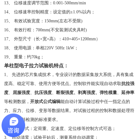
13、 位移速度调节范围：0.001-500mm/min
14、 位移速率控制精度：设定值的±1.0%以内；
15、 有效试验宽度：150mm(左右不受限)
16、 有效行程：700mm(不安装测试夹具时)
17、 外型尺寸（长×宽×高）：410×405×1200mm）
18、 使用电源：单相220V 50Hz 1kW；
19、 重量：约70kg；
单柱型电子拉力试验机
特点：
1、 先进的芯片集成技术，专业设计的数据采集放大系统，具有集成
度高、稳定可靠、使用方便等优点。控制软件能实现自动求取
抗拉强
度
、
屈服强度
、
抗压强度
、
断裂强度、剥离强度、弹性模量
、
延伸率
等检测数据，
开放式公式编辑
能自动计算试验过程中任一指定点的
力、应力、位移、变形等数据结果。对试验过程的控制和数据处理符
合相关材料检测的标准要求。
2、 控制方式：定荷重、定速度、定位移等控制方式可选；
3、 自动清零：试验开始后，测量系统自动调零；