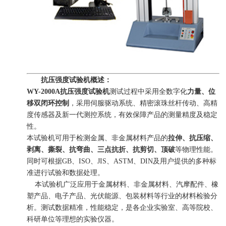
抗压强度试验机概述：
WY-2000A
抗压强度试验机
测试过程中采用全数字化
力量
、
位
移
双闭环控制
，采用伺服驱动系统、精密滚珠丝杆传动、高精
度传感器及新一代测控系统，有效保障产品的测量精度及稳定
性。
本试验机可用于检测金属、非金属材料产品的
拉伸
、
抗压缩
、
剥离
、
撕裂
、
抗弯曲
、
三点抗折
、
抗剪切
、
顶破
等物理性能。
同时可根据GB、ISO、JIS、ASTM、DIN及用户提供的多种标
准进行试验和数据处理。
本试验机广泛应用于金属材料、非金属材料、汽摩配件、橡
塑产品、电子产品、光伏能源、包装材料等行业的材料检验分
析。测试数据精准，性能稳定，是各企业实验室、高等院校、
科研单位等理想的实验仪器。