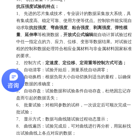
抗压强度试验机
特点：
1、 先进的芯片集成技术，专业设计的数据采集放大系统，具
有集成度高、稳定可靠、使用方便等优点。控制软件能实现自
动求取
抗拉强度
、
弯曲强度
、
粘合强度
、
剥离强度、弹性模
量
、
延伸率
等检测数据，
开放式公式编辑
能自动计算试验过程
中任一指定点的力、应力、位移、变形等数据结果。对试验过
程的控制和数据处理符合相应金属材料与非金属材料国家标准
的要求。
2、 控制方式：
定速度、定位移、定荷重等控制方式可选；
3、 自动清零：试验开始后，测量系统自动调零；
4、 自动换档：根据负荷大小自动切换到适当的量程，以确保
测量数据的准确度；
5、 自动存盘：试验数据和试验条件自动存盘，杜绝因忘记存
盘而引起的数据丢失；
6、 批量试验：对相同参数的试样，一次设定后可顺次完成一
批试验；
7、 显示方式：数据与曲线随试验过程动态显示；
8、 曲线遍历：试验完成后，可对曲线进行再分析，用鼠标找
出试验曲线上各点对应的数据；