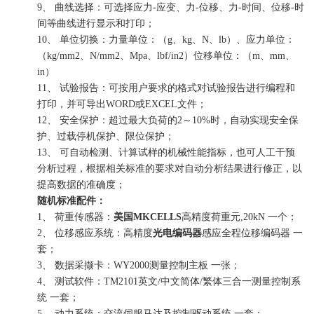
9、 曲线选择：可选择应力-应变、力-位移、力-时间、位移-时
间等曲线进行显示和打印；
10、 单位切换：力量单位：（g、kg、N、lb）、应力单位：
（kg/mm2、N/mm2、Mpa、lbf/in2）位移单位：（m、mm、
in）
11、 试验报告：可按用户要求的格式对试验报告进行编程和
打印，并可导出WORD或EXCEL文件；
12、 安全保护：超过最大负荷的2～10%时，自动实现安全保
护、过载停机保护、限位保护；
13、 可自动检测、计算试样的机械性能指标，也可人工干预
分析过程，根据相关标准的要求对自动分析结果进行修正，以
提高数据的准确度；
随机标准配件：
1、 荷重传感器：
美国
MKCELLS
高精度荷重元,20kN 一个；
2、 位移感应系统：高精度
光电编码器
感应全程位移编码器 一
套；
3、 数据采撷卡：WY2000测量控制主板 一张；
4、 测试软件：TM2101英文/中文简体/繁体三合一测量控制系
统 一套；
5、 动力系统：交流伺服马达及控制驱动系统 一套；