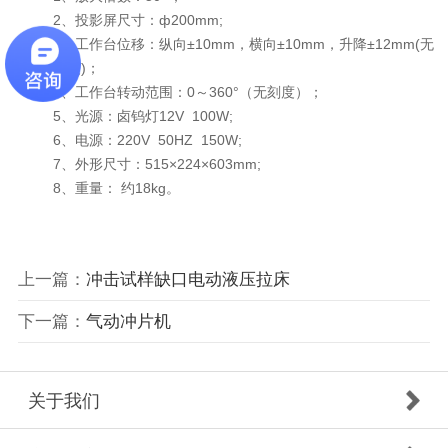
2、投影屏尺寸：ф200mm;
3、工作台位移：纵向±10mm，横向±10mm，升降±12mm(无
刻度)；
4、工作台转动范围：0～360°（无刻度）；
5、光源：卤钨灯12V 100W;
6、电源：220V 50HZ 150W;
7、外形尺寸：515×224×603mm;
8、重量： 约18kg。
上一篇：
冲击试样缺口电动液压拉床
下一篇：
气动冲片机
关于我们