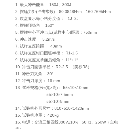
1. 最大冲击能量： 150J、300J
2. 摆锤力矩(冲击常数)：80.3848N·m、160.7695N·m
3. 度盘显示每小格分度值： 1J 2J
4. 摆锤预扬角： 150°
5. 摆锤中心至冲击点(试样中心)距离：750mm
6. 冲击速度： 5.2m/s
7. 试样支座跨距： 40mm
8. 试样支座钳口圆弧半径： R1-1.5
9. 试样支座支承面后倾角： 11°±1°
10. 冲击刀圆弧半径： R2-2.5 （美标R8）
11. 冲击刀夹角： 30°
12. 冲击刀厚度： 16 mm
13. 试样规格(长×宽×高)： 55×10×10mm
55×10×7.5mm
55×10×5mm
14. 试验机外形尺寸：810×510×1420mm
15. 试验机净重： 420kg
16. 电源：交流三相四线380V±10% 50Hz、250W（主电
机）