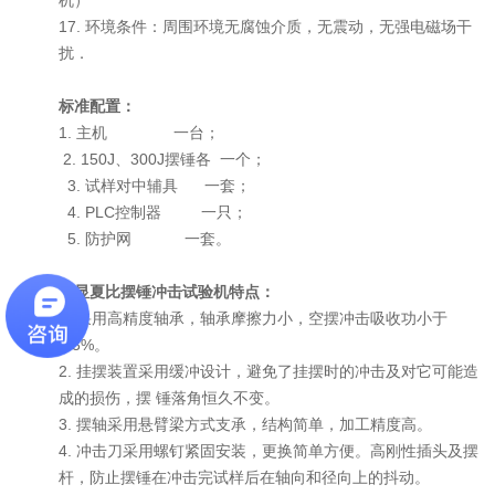
17. 环境条件：周围环境无腐蚀介质，无震动，无强电磁场干
扰．
标准配置：
1. 主机 一台；
2. 150J、300J摆锤各 一个；
3. 试样对中辅具 一套；
4. PLC控制器 一只；
5. 防护网 一套。
数显夏比摆锤冲击试验机
特点：
1. 采用高精度轴承，轴承摩擦力小，空摆冲击吸收功小于
0.3%。
2. 挂摆装置采用缓冲设计，避免了挂摆时的冲击及对它可能造
成的损伤，摆 锤落角恒久不变。
3. 摆轴采用悬臂梁方式支承，结构简单，加工精度高。
4. 冲击刀采用螺钉紧固安装，更换简单方便。高刚性插头及摆
杆，防止摆锤在冲击完试样后在轴向和径向上的抖动。