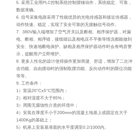
5. 采用工业用PLC控制系统控制摆锤动作，系统稳定、可靠，
数据准确。
6. 信号采集电路采用了性能优异的光电传感器和接近传感器，
动作快速、稳定，实现了安全可靠的无接触信号动作。
7. 380V输入端增加了空气开关以及断相、相序保护器，对漏
电、断相、相序错，接线错以及相电压不平衡等情况都能做到
安全、快速地断电保护。缺相及相序保护器动作时会有鸣音警
示，提醒用户立即维护。
8. 更多人性化的设计使得操作更加简捷、舒适，增加了二次冲
击功能、自由摆动时的强制取摆功能、反向动作时的限位功能
等等。
9. 工作条件：
1）室温20°C±5°C范围内；
2）相对湿度不大于85%；
3）周围无腐蚀性介质的环境中；
4）安装在厚度不小于200mm的混凝土地基上或固定在大于
1400Kg的基础上；
5）机座上安装基准面的水平度调至0.2/1000内。