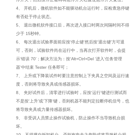
4、 开机后，微机软件如不能驱动机台运行时，应检查急停键
有否处于停止状态。
5、 退出微机软件接口后，再次进入接口时两次间隔时间不得
少于 15秒钟。
6、 每次退出试验界面前应按‘停止键’然后按‘退出键’方可退
可，否则，试验软件尚在运行中，当再次打开软件时，会提
示‘错误 70’；解决方法为：按‘Alt+Ctrl+Del ’进入‘任务管理
器’中结束 Tester 任务即可；
7、 上升或下降装试件时要注意控制上下夹具之空间及运行速
度，否则将导致夹具或传感器损坏。
8、 夹好试件后，清零进行试验时，应按‘运行’键进行测试而
不是按‘上升’或‘下降‘键，否则机器不能判定拉断停机信号，也
将导致夹具或力量传感器损坏。
9、 非受训人员禁止操作试验机，防止操作不当导致机台损
坏。
10、不得擅自拆卸机台，否则有电击之危险或将导致机台损