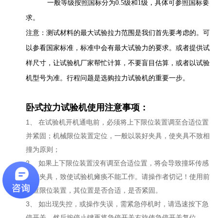
一般等级按照国标分为0.5级和1级，具体可参照国标要
求。
注意：测试材料的最大试验拉力范围是我们首先要考虑的。可
以参看国家标准，标准中会有最大试验力的要求。或者提供试
样尺寸，让试验机厂家帮忙计算，不要盲目估算，或者以试验
机型号为准。行程问题是选购拉力试验机的重要一步。
卧式拉力试验机使用注意事项：
1、 在试验机开机通电前，必须将上下限位装置调至合适位置
并紧固；机械限位装置定位，一般以装好夹具，使夹具不致相
撞为原则；
2、 如果上下限位装置没有调至合适位置，将会导致撞坏传感
器或夹具，致使试验机瘫痪不能工作。请操作者切记！使用前
检查限位装置，其位置是否合适，是否紧固。
3、 如出现失控，或操作失误，需紧急停机时，请迅速按下急
停开关，然后按停止键再将急停开关右旋使急停开关复位。