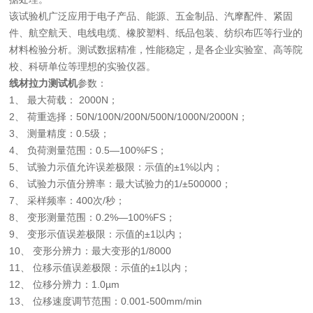
该试验机广泛应用于电子产品、能源、五金制品、汽摩配件、紧固
件、航空航天、电线电缆、橡胶塑料、纸品包装、纺织布匹等行业的
材料检验分析。测试数据精准，性能稳定，是各企业实验室、高等院
校、科研单位等理想的实验仪器。
线材拉力测试机
参数：
1、 最大荷载： 2000N；
2、 荷重选择：50N/100N/200N/500N/1000N/2000N；
3、 测量精度：0.5级；
4、 负荷测量范围：0.5—100%FS；
5、 试验力示值允许误差极限：示值的±1%以内；
6、 试验力示值分辨率：最大试验力的1/±500000；
7、 采样频率：400次/秒；
8、 变形测量范围：0.2%—100%FS；
9、 变形示值误差极限：示值的±1以内；
10、 变形分辨力：最大变形的1/8000
11、 位移示值误差极限：示值的±1以内；
12、 位移分辨力：1.0µm
13、 位移速度调节范围：0.001-500mm/min