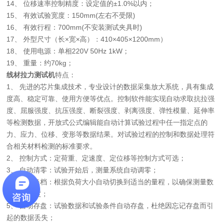
14、 位移速率控制精度：设定值的±1.0%以内；
15、 有效试验宽度：150mm(左右不受限)
16、 有效行程：700mm(不安装测试夹具时)
17、 外型尺寸（长×宽×高）：410×405×1200mm）
18、 使用电源：单相220V 50Hz 1kW；
19、 重量：约70kg；
线材拉力测试机
特点：
1、 先进的芯片集成技术，专业设计的数据采集放大系统，具有集成
度高、稳定可靠、使用方便等优点。控制软件能实现自动求取抗拉强
度、屈服强度、抗压强度、断裂强度、剥离强度、弹性模量、延伸率
等检测数据，开放式公式编辑能自动计算试验过程中任一指定点的
力、应力、位移、变形等数据结果。对试验过程的控制和数据处理符
合相关材料检测的标准要求。
2、 控制方式：定荷重、定速度、定位移等控制方式可选；
3、 自动清零：试验开始后，测量系统自动调零；
4、 自动换档：根据负荷大小自动切换到适当的量程，以确保测量数
据的准确度；
5、 自动存盘：试验数据和试验条件自动存盘，杜绝因忘记存盘而引
起的数据丢失；