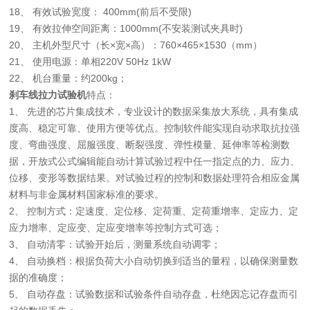
18、 有效试验宽度： 400mm(前后不受限)
19、 有效拉伸空间距离：1000mm(不安装测试夹具时)
20、 主机外型尺寸（长×宽×高）：760×465×1530（mm）
21、 使用电源：单相220V 50Hz 1kW
22、 机台重量：约200kg；
刹车线拉力试验机
特点：
1、 先进的芯片集成技术，专业设计的数据采集放大系统，具有集成
度高、稳定可靠、使用方便等优点。控制软件能实现自动求取抗拉强
度、弯曲强度、屈服强度、断裂强度、弹性模量、延伸率等检测数
据，开放式公式编辑能自动计算试验过程中任一指定点的力、应力、
位移、变形等数据结果。对试验过程的控制和数据处理符合相应金属
材料与非金属材料国家标准的要求。
2、 控制方式：定速度、定位移、定荷重、定荷重增率、定应力、定
应力增率、定应变、定应变增率等控制方式可选；
3、 自动清零：试验开始后，测量系统自动调零；
4、 自动换档：根据负荷大小自动切换到适当的量程，以确保测量数
据的准确度；
5、 自动存盘：试验数据和试验条件自动存盘，杜绝因忘记存盘而引