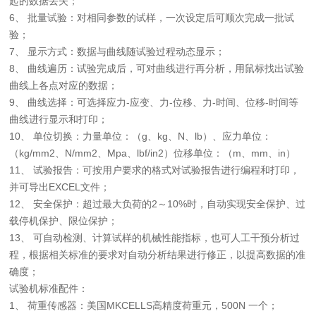
起的数据丢失；
6、 批量试验：对相同参数的试样，一次设定后可顺次完成一批试
验；
7、 显示方式：数据与曲线随试验过程动态显示；
8、 曲线遍历：试验完成后，可对曲线进行再分析，用鼠标找出试验
曲线上各点对应的数据；
9、 曲线选择：可选择应力-应变、力-位移、力-时间、位移-时间等
曲线进行显示和打印；
10、 单位切换：力量单位：（g、kg、N、lb）、应力单位：
（kg/mm2、N/mm2、Mpa、lbf/in2）位移单位：（m、mm、in）
11、 试验报告：可按用户要求的格式对试验报告进行编程和打印，
并可导出EXCEL文件；
12、 安全保护：超过最大负荷的2～10%时，自动实现安全保护、过
载停机保护、限位保护；
13、 可自动检测、计算试样的机械性能指标，也可人工干预分析过
程，根据相关标准的要求对自动分析结果进行修正，以提高数据的准
确度；
试验机标准配件：
1、 荷重传感器：美国MKCELLS高精度荷重元，500N 一个；