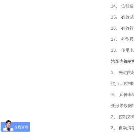
14、 位移
15、 有效
16、 有效
17、 外型尺
18、 使用电
汽车内饰材
1、 先进
优点。控制
量、延伸率
变形等数据
2、 控制
3、 自动