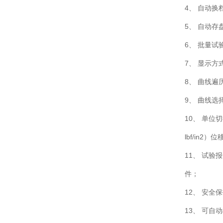
4、 自动
5、 自动
6、 批量
7、 显示
8、 曲线
9、 曲线选
10、 单位
lbf/in2
11、 试验
件；
12、 安
13、 可