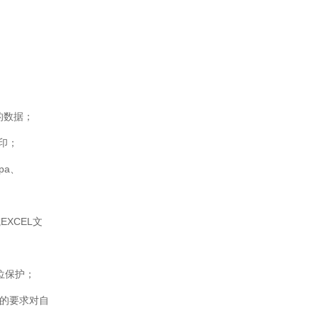
的数据；
印；
pa、
XCEL文
位保护；
准的要求对自