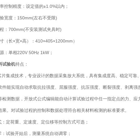
速率控制精度：设定值的±1.0%以内；
试验宽度：150mm(左右不受限)
行程：700mm(不安装测试夹具时)
寸（长×宽×高）：410×405×1200mm）
源：单相220V 50Hz 1kW；
料试验机
特点：
的芯片集成技术，专业设计的数据采集放大系统，具有集成度高、稳定可靠
软件能实现自动求取抗拉强度、屈服强度、抗压强度、断裂强度、剥离强
等检测数据，开放式公式编辑能自动计算试验过程中任一指定点的力、应
结果。对试验过程的控制和数据处理符合相关材料检测的标准要求。
方式：定荷重、定速度、定位移等控制方式可选；
清零：试验开始后，测量系统自动调零；