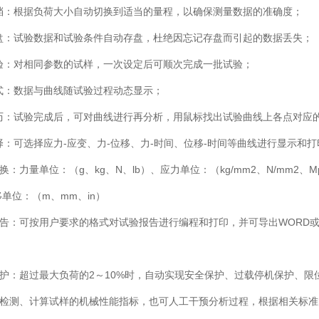
换档：根据负荷大小自动切换到适当的量程，以确保测量数据的准确度；
存盘：试验数据和试验条件自动存盘，杜绝因忘记存盘而引起的数据丢失；
试验：对相同参数的试样，一次设定后可顺次完成一批试验；
方式：数据与曲线随试验过程动态显示；
遍历：试验完成后，可对曲线进行再分析，用鼠标找出试验曲线上各点对应
择：可选择应力-应变、力-位移、力-时间、位移-时间等曲线进行显示和打
切换：力量单位：（g、kg、N、lb）、应力单位：（kg/mm2、N/mm2、M
）位移单位：（m、mm、in）
报告：可按用户要求的格式对试验报告进行编程和打印，并可导出WORD或E
全保护：超过最大负荷的2～10%时，自动实现安全保护、过载停机保护、限
自动检测、计算试样的机械性能指标，也可人工干预分析过程，根据相关标