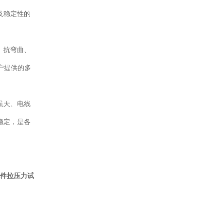
及稳定性的
、抗弯曲、
用户提供的多
航天、电线
稳定，是各
车配件拉压力试