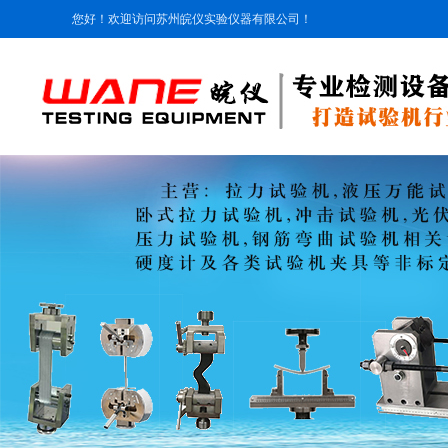
您好！欢迎访问苏州皖仪实验仪器有限公司！