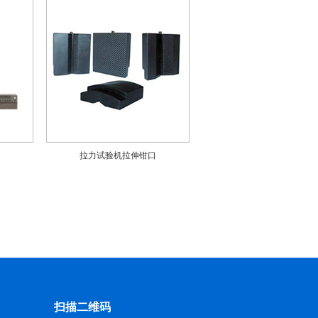
拉力试验机拉伸钳口
扫描二维码