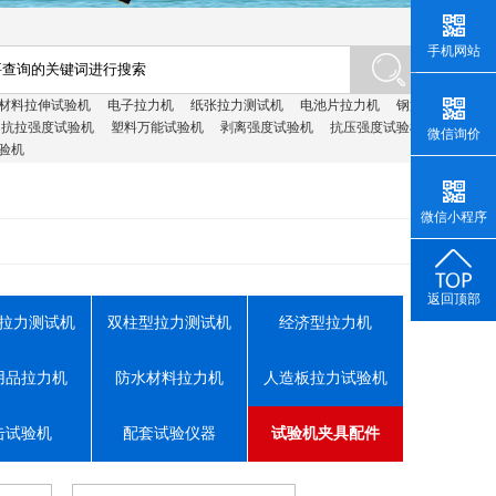
手机网站
材料拉伸试验机
电子拉力机
纸张拉力测试机
电池片拉力机
钢筋
抗拉强度试验机
塑料万能试验机
剥离强度试验机
抗压强度试验机
微信询价
验机
微信小程序
返回顶部
拉力测试机
双柱型拉力测试机
经济型拉力机
用品拉力机
防水材料拉力机
人造板拉力试验机
击试验机
配套试验仪器
试验机夹具配件