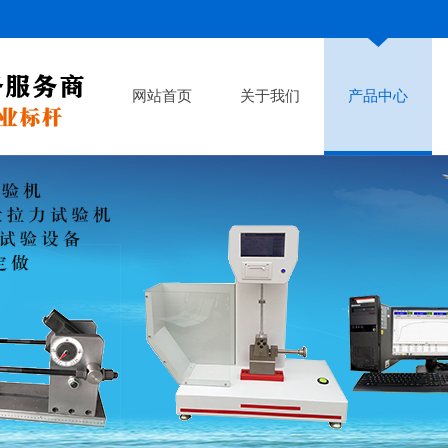
网站首页
关于我们
产品中心