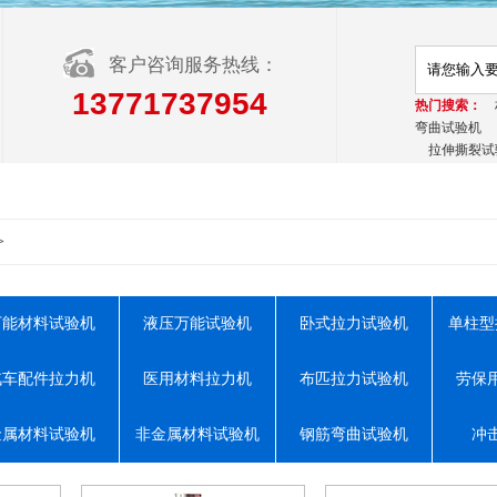
客户咨询服务热线：
13771737954
热门搜索：
弯曲试验机
拉伸撕裂试
>
万能材料试验机
液压万能试验机
卧式拉力试验机
单柱型
汽车配件拉力机
医用材料拉力机
布匹拉力试验机
劳保
金属材料试验机
非金属材料试验机
钢筋弯曲试验机
冲